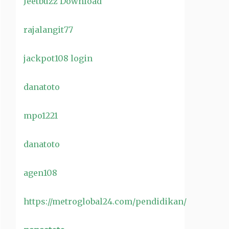
Jeetbuzz Download
rajalangit77
jackpot108 login
danatoto
mpo1221
danatoto
agen108
https://metroglobal24.com/pendidikan/