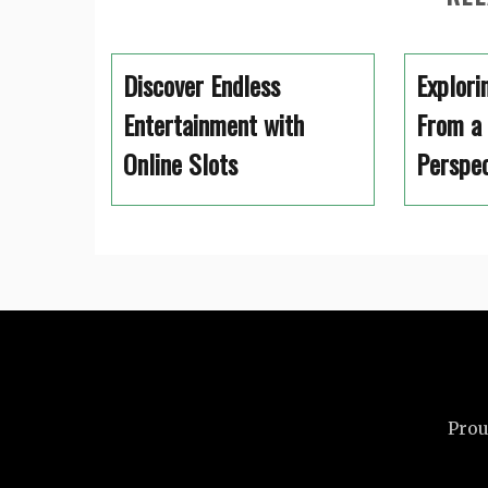
Discover Endless
Explori
Entertainment with
From a 
Online Slots
Perspec
Prou