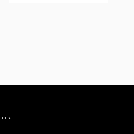
emes
.