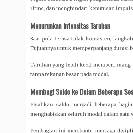
ritme, dan menghindari keputusan impulsi
Menurunkan Intensitas Taruhan
Saat pola terasa tidak konsisten, langk
Tujuannya untuk memperpanjang durasi be
Taruhan yang lebih kecil memberi ruang
tanpa tekanan besar pada modal.
Membagi Saldo ke Dalam Beberapa Ses
Pisahkan saldo menjadi beberapa bagia
menghabiskan seluruh modal dalam satu 
Pembagian ini membantu menjaga disiplin