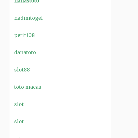
nanastoto
nadimtogel
petir108
danatoto
slot88
toto macau
slot
slot