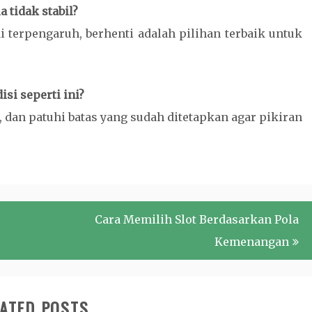
a tidak stabil?
 terpengaruh, berhenti adalah pilihan terbaik untuk
si seperti ini?
, dan patuhi batas yang sudah ditetapkan agar pikiran
Cara Memilih Slot Berdasarkan Pola
Kemenangan
ATED POSTS