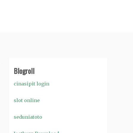
Blogroll
cinasipit login
slot online
seduniatoto