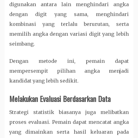
digunakan
antara
lain
menghindari
angka
dengan
digit
yang
sama,
menghindari
kombinasi
yang
terlalu
berurutan,
serta
memilih
angka
dengan
variasi
digit
yang
lebih
seimbang.
Dengan
metode
ini,
pemain
dapat
mempersempit
pilihan
angka
menjadi
kandidat
yang
lebih
sedikit.
Melakukan
Evaluasi
Berdasarkan
Data
Strategi
statistik
biasanya
juga
melibatkan
proses
evaluasi.
Pemain
dapat
mencatat
angka
yang
dimainkan
serta
hasil
keluaran
pada