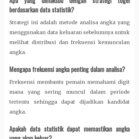
Apa
yang
dimaksud
dengan
strategi
togel
berdasarkan
data
statistik?
Strategi
ini
adalah
metode
analisa
angka
yang
menggunakan
data
keluaran
sebelumnya
untuk
melihat
distribusi
dan
frekuensi
kemunculan
angka.
Mengapa
frekuensi
angka
penting
dalam
analisa?
Frekuensi
membantu
pemain
memahami
digit
mana
yang
sering
muncul
dalam
periode
tertentu
sehingga
dapat
dijadikan
kandidat
angka.
Apakah
data
statistik
dapat
memastikan
angka
yang
akan
keluar?