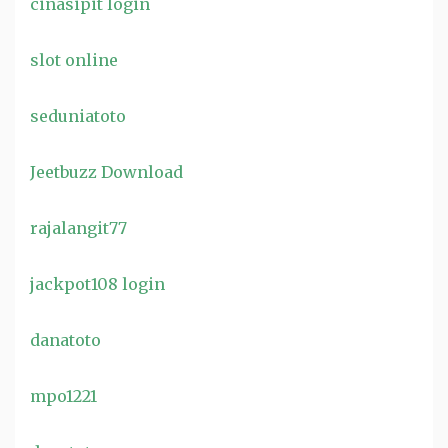
cinasipit login
slot online
seduniatoto
Jeetbuzz Download
rajalangit77
jackpot108 login
danatoto
mpo1221