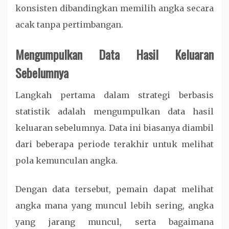
konsisten
dibandingkan
memilih
angka
secara
acak
tanpa
pertimbangan.
Mengumpulkan
Data
Hasil
Keluaran
Sebelumnya
Langkah
pertama
dalam
strategi
berbasis
statistik
adalah
mengumpulkan
data
hasil
keluaran
sebelumnya.
Data
ini
biasanya
diambil
dari
beberapa
periode
terakhir
untuk
melihat
pola
kemunculan
angka.
Dengan
data
tersebut,
pemain
dapat
melihat
angka
mana
yang
muncul
lebih
sering,
angka
yang
jarang
muncul,
serta
bagaimana