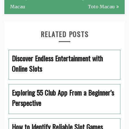
Macau
Toto Macau
RELATED POSTS
Discover Endless Entertainment with
Online Slots
Exploring 55 Club App From a Beginner’s
Perspective
How to Identify Reliable Slot Games