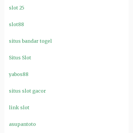
slot 25
slot88
situs bandar togel
Situs Slot
yabos88
situs slot gacor
link slot
asupantoto