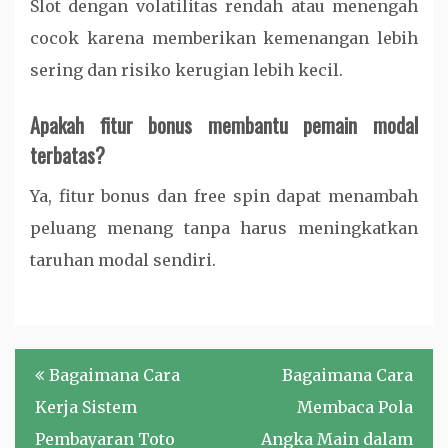
Slot dengan volatilitas rendah atau menengah
cocok karena memberikan kemenangan lebih
sering dan risiko kerugian lebih kecil.
Apakah fitur bonus membantu pemain modal
terbatas?
Ya, fitur bonus dan free spin dapat menambah
peluang menang tanpa harus meningkatkan
taruhan modal sendiri.
Post
Bagaimana Cara
Bagaimana Cara
navigation
Kerja Sistem
Membaca Pola
Pembayaran Toto
Angka Main dalam