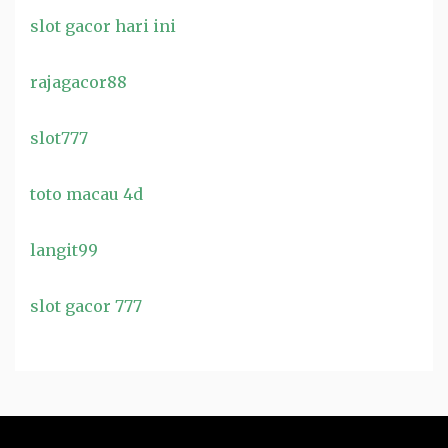
slot gacor hari ini
rajagacor88
slot777
toto macau 4d
langit99
slot gacor 777