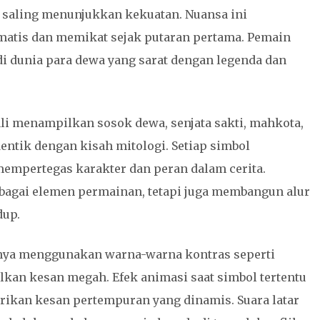
a saling menunjukkan kekuatan. Nuansa ini
atis dan memikat sejak putaran pertama. Pemain
di dunia para dewa yang sarat dengan legenda dan
li menampilkan sosok dewa, senjata sakti, mahkota,
dentik dengan kisah mitologi. Setiap simbol
mempertegas karakter dan peran dalam cerita.
ebagai elemen permainan, tetapi juga membangun alur
dup.
ya menggunakan warna-warna kontras seperti
lkan kesan megah. Efek animasi saat simbol tertentu
erikan kesan pertempuran yang dinamis. Suara latar