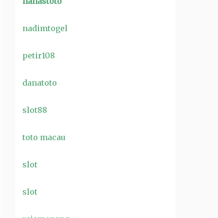
nanastoto
nadimtogel
petir108
danatoto
slot88
toto macau
slot
slot