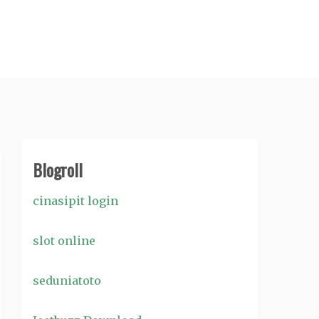
Blogroll
cinasipit login
slot online
seduniatoto