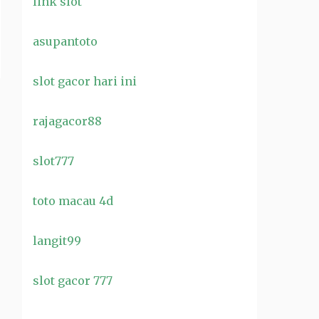
link slot
asupantoto
slot gacor hari ini
rajagacor88
slot777
toto macau 4d
langit99
slot gacor 777