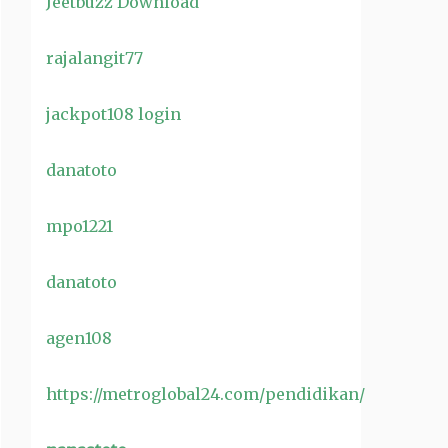
Jeetbuzz Download
rajalangit77
jackpot108 login
danatoto
mpo1221
danatoto
agen108
https://metroglobal24.com/pendidikan/