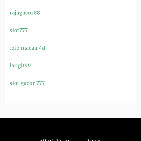
rajagacor88
slot777
toto macau 4d
langit99
slot gacor 777