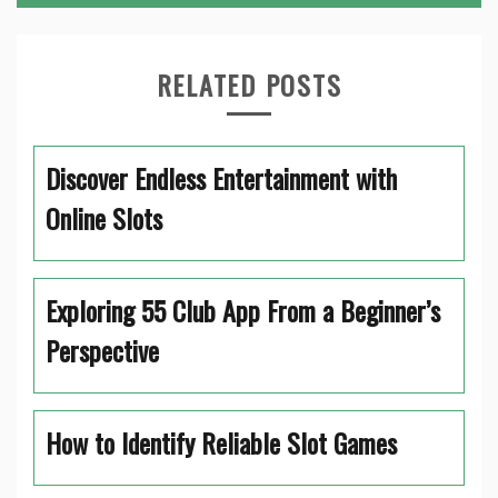
RELATED POSTS
Discover Endless Entertainment with
Online Slots
Exploring 55 Club App From a Beginner’s
Perspective
How to Identify Reliable Slot Games