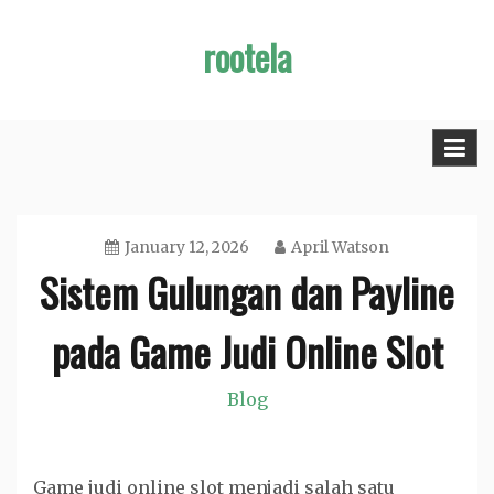
Skip
rootela
to
content
January 12, 2026
April Watson
Sistem Gulungan dan Payline
pada Game Judi Online Slot
Blog
Game judi online slot menjadi salah satu