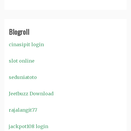
Blogroll
cinasipit login
slot online
seduniatoto
Jeetbuzz Download
rajalangit77
jackpot108 login