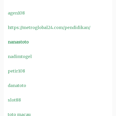
agen108
https://metroglobal24.com/pendidikan/
nanastoto
nadimtogel
petir108
danatoto
slot88
toto macau