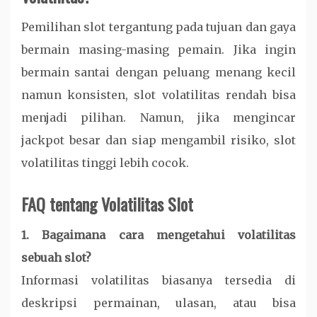
Pemilihan slot tergantung pada tujuan dan gaya
bermain masing-masing pemain. Jika ingin
bermain santai dengan peluang menang kecil
namun konsisten, slot volatilitas rendah bisa
menjadi pilihan. Namun, jika mengincar
jackpot besar dan siap mengambil risiko, slot
volatilitas tinggi lebih cocok.
FAQ tentang Volatilitas Slot
1. Bagaimana cara mengetahui volatilitas
sebuah slot?
Informasi volatilitas biasanya tersedia di
deskripsi permainan, ulasan, atau bisa