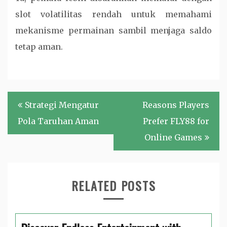
slot volatilitas rendah untuk memahami
mekanisme permainan sambil menjaga saldo
tetap aman.
Post
Strategi Mengatur
Reasons Players
navigation
Pola Taruhan Aman
Prefer FLY88 for
Online Games
RELATED POSTS