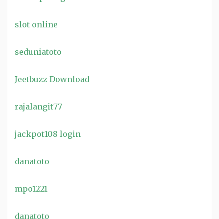
slot online
seduniatoto
Jeetbuzz Download
rajalangit77
jackpot108 login
danatoto
mpo1221
danatoto