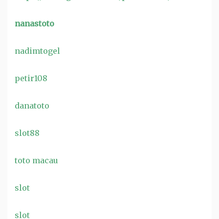
nanastoto
nadimtogel
petir108
danatoto
slot88
toto macau
slot
slot