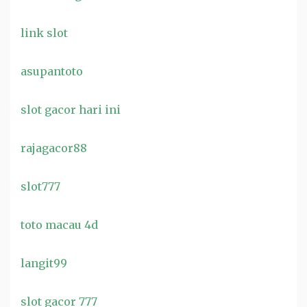
link slot
asupantoto
slot gacor hari ini
rajagacor88
slot777
toto macau 4d
langit99
slot gacor 777