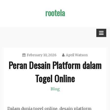
Skip
rootela
to
content
February 10, 2026
April Watson
Peran Desain Platform dalam
Togel Online
Blog
Dalam dunia togel online, desain platform