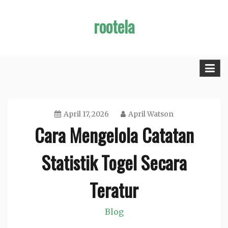
Skip
rootela
to
content
April 17, 2026
April Watson
Cara Mengelola Catatan
Statistik Togel Secara
Teratur
Blog