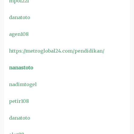
mpo1221
danatoto
agen108
https://metroglobal24.com/pendidikan/
nanastoto
nadimtogel
petir108
danatoto