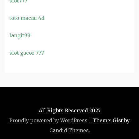
slot777
toto macau 4d
langit99
slot gacor 777
All Rights Reserved 2025
Proudly powered by WordPress
|
Theme: Gist by
Candid Themes
.