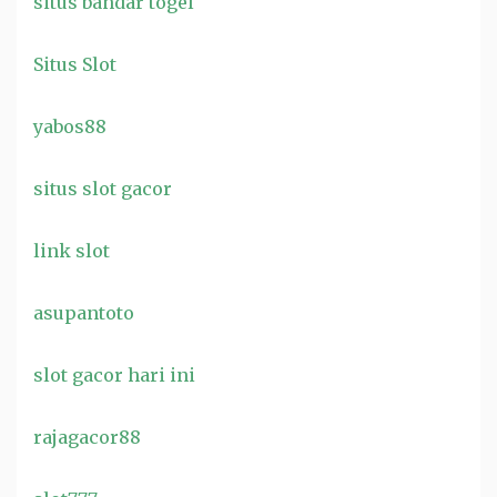
situs bandar togel
Situs Slot
yabos88
situs slot gacor
link slot
asupantoto
slot gacor hari ini
rajagacor88