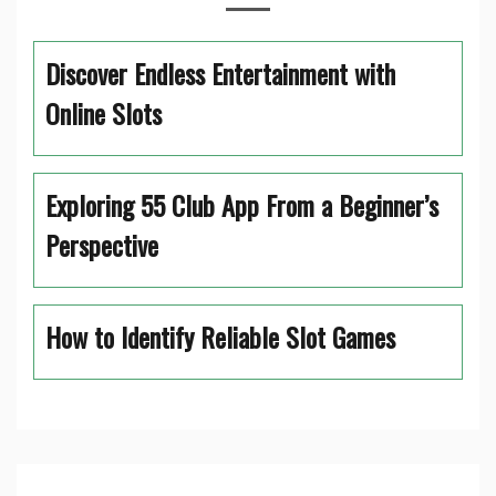
Discover Endless Entertainment with
Online Slots
Exploring 55 Club App From a Beginner’s
Perspective
How to Identify Reliable Slot Games